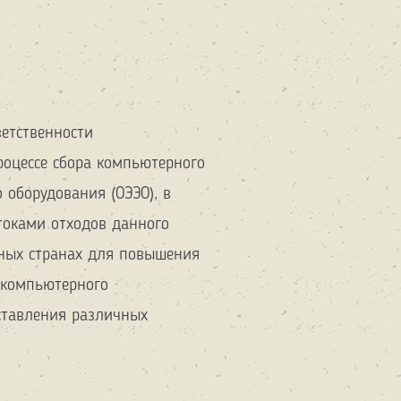
ветственности
роцессе сбора компьютерного
 оборудования (ОЭЭО), в
токами отходов данного
зных странах для повышения
 компьютерного
ставления различных