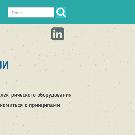
Форма
поиска
Поиск
ИИ
электрического оборудования
акомиться с принципами